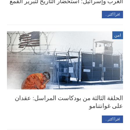
الغرب وإسرائيل: استحضار التاريخ لتبرير القمع
اقرأ أكثر...
امن
الحلقة الثالثة من بودكاست المراسل: عقدان
على غوانتنامو
اقرأ أكثر...