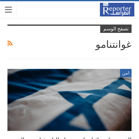
تصفح الوسم
غوانتنامو
امن