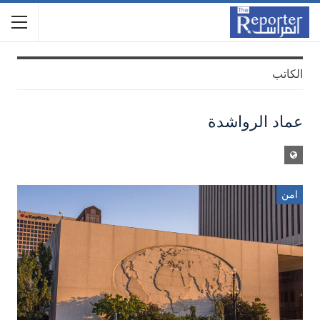
الكاتب
عماد الرواشدة
امن